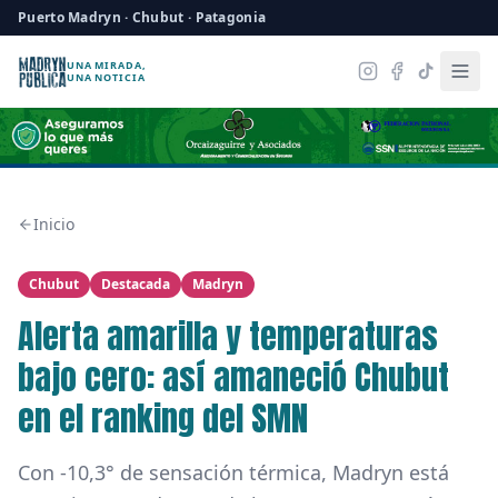
Puerto Madryn · Chubut · Patagonia
UNA MIRADA,
UNA NOTICIA
Inicio
Chubut
Destacada
Madryn
Alerta amarilla y temperaturas
bajo cero: así amaneció Chubut
en el ranking del SMN
Con -10,3° de sensación térmica, Madryn está