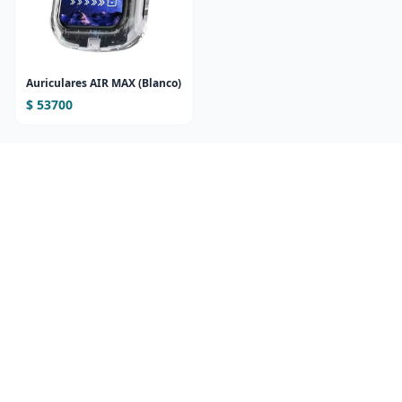
Auriculares AIR MAX (Blanco)
$ 53700
Ver todo en Madryn Commerce
Tienda online de Puerto Madryn ·
madryncommerce.com.ar
Inicio
Destacada
Madryn
¿Se viene la nieve? El SMN