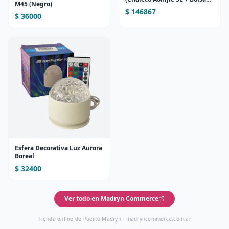
M45 (Negro)
2L)
$ 146867
$ 36000
Esfera Decorativa Luz Aurora
Boreal
$ 32400
Ver todo en Madryn Commerce
Tienda online de Puerto Madryn ·
madryncommerce.com.ar