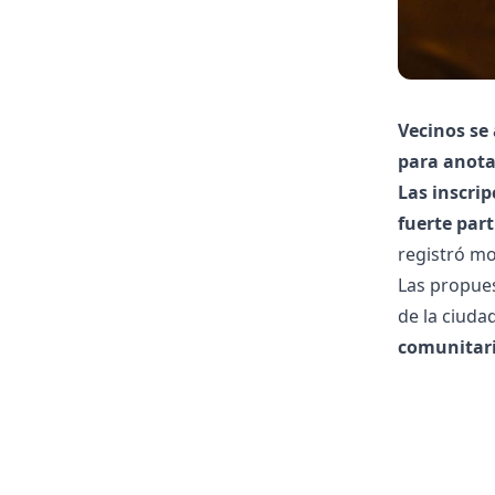
Vecinos se
para anota
Las inscri
fuerte par
registró mo
Las propues
de la ciuda
comunitario