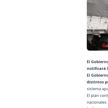
El Gobiern
notificará 
El Gobiern
distintos p
sistema apu
El plan con
nacionales