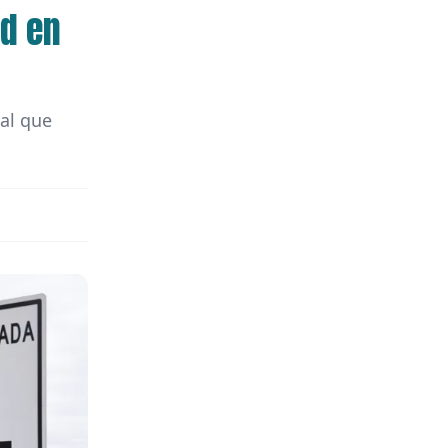
ad en
ial que