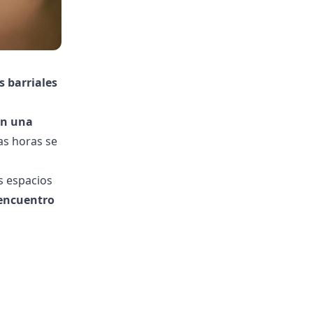
s barriales
on una
as horas se
s espacios
 encuentro