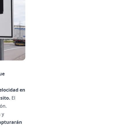
ue
elocidad en
sito.
El
ión.
 y
capturarán