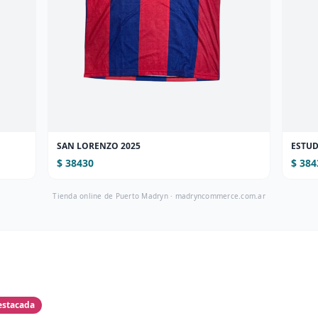
SAN LORENZO 2025
ESTUD
$ 38430
$ 384
Tienda online de Puerto Madryn ·
madryncommerce.com.ar
estacada