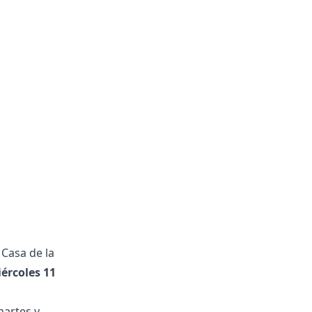
 Casa de la
iércoles 11
martes y