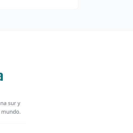
a
ona sur y
el mundo.