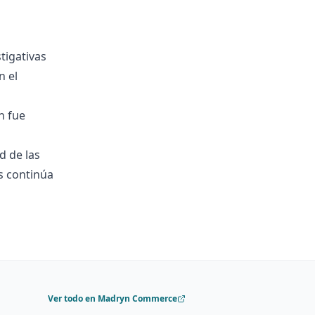
tigativas
n el
n fue
d de las
s continúa
Ver todo en Madryn Commerce