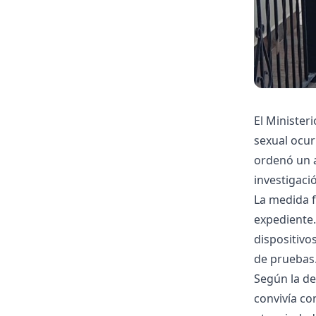
El Minister
sexual ocurr
ordenó un a
investigaci
La medida f
expediente.
dispositivo
de pruebas
Según la de
convivía con