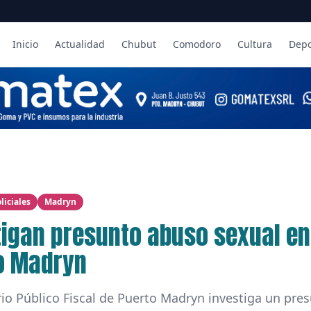
Inicio
Actualidad
Chubut
Comodoro
Cultura
Depo
liciales
Madryn
tigan presunto abuso sexual en
o Madryn
rio Público Fiscal de Puerto Madryn investiga un pre