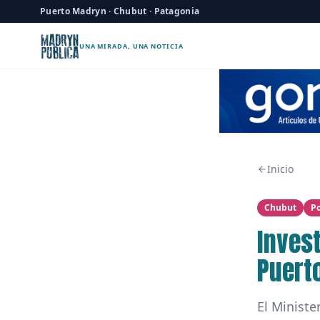
Puerto Madryn · Chubut · Patagonia
UNA MIRADA, UNA NOTICIA
Inicio
Chubut
Po
Inves
Puert
El Ministe