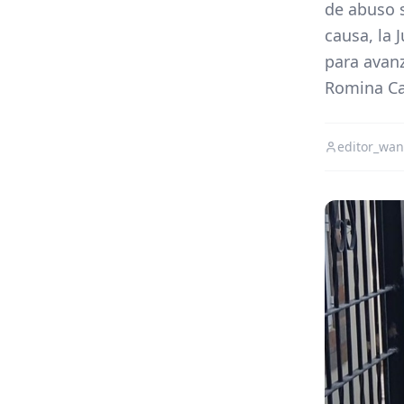
de abuso s
causa, la 
para avanz
Romina Car
editor_wa