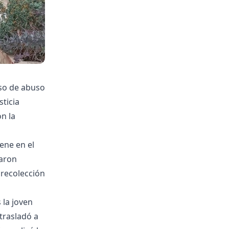
aso de abuso
sticia
n la
iene en el
raron
 recolección
 la joven
 trasladó a