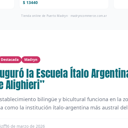
$ 13440
Tienda online de Puerto Madryn ·
madryncommerce.com.ar
Destacada
Madryn
uguró la Escuela Ítalo Argentin
 Alighieri”
stablecimiento bilingüe y bicultural funciona en la z
a como la institución ítalo-argentina más austral d
iz
6 de marzo de 2026