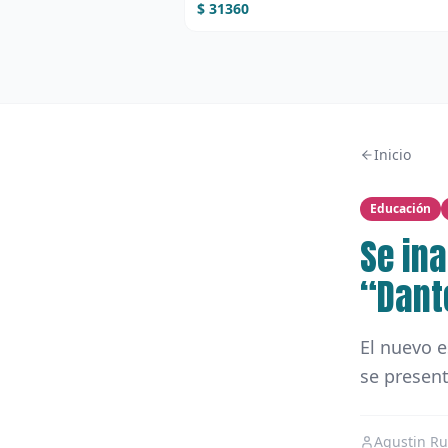
$ 31360
Inicio
Educación
Se ina
“Dante
El nuevo e
se present
Agustin Ru