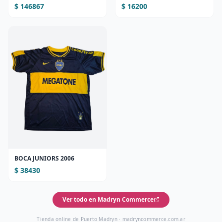
2L)
$ 146867
$ 16200
BOCA JUNIORS 2006
$ 38430
Ver todo en Madryn Commerce
Tienda online de Puerto Madryn ·
madryncommerce.com.ar