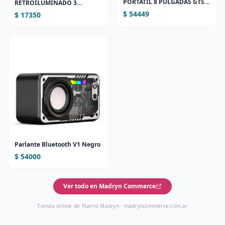
PORTÁTIL 8 PULGADAS GTS-
RETROILUMINADO 3
1830 | BLUETOOTH, LUCES
PULGADAS
$ 54449
$ 17350
LED Y ENTRADA
MICRÓFONO
Parlante Bluetooth V1 Negro
$ 54000
Ver todo en Madryn Commerce
Tienda online de Puerto Madryn ·
madryncommerce.com.ar