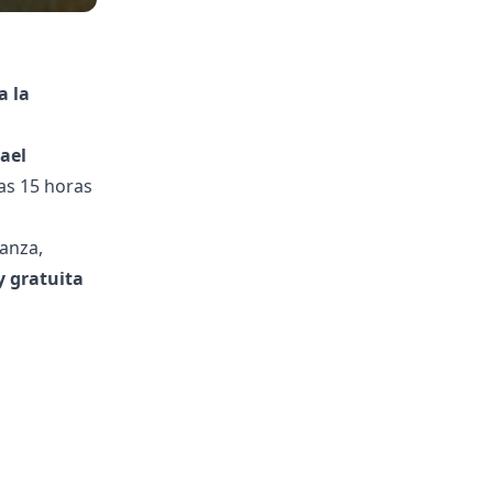
a la
ael
as 15 horas
danza,
y gratuita