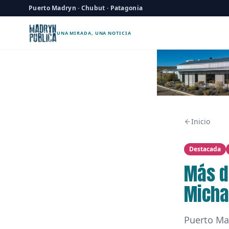
Puerto Madryn · Chubut · Patagonia
UNA MIRADA, UNA NOTICIA
Inicio
Destacada
Más d
Micha
Puerto Ma