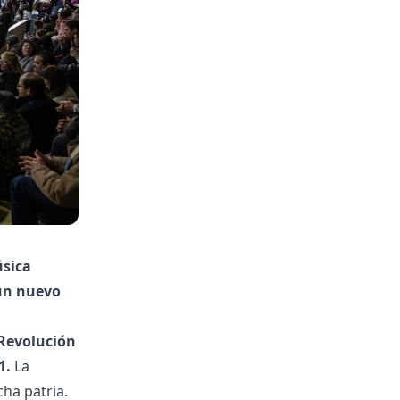
úsica
 un nuevo
 Revolución
1.
La
cha patria.