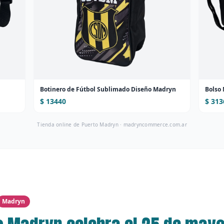
Botinero de Fútbol Sublimado Diseño Madryn
Bolso
$ 13440
$ 313
Tienda online de Puerto Madryn ·
madryncommerce.com.ar
Madryn