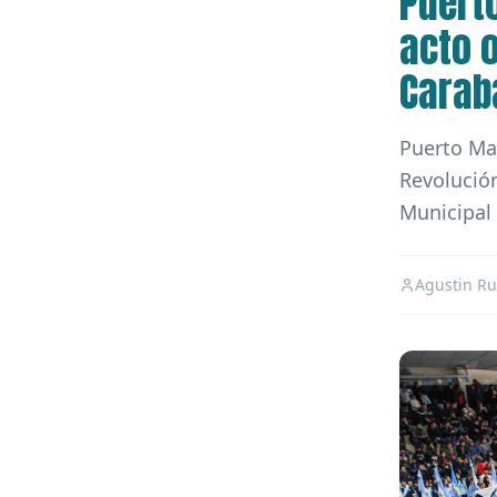
Puert
acto o
Carab
Puerto Mad
Revolución
Municipal
Agustin Ru