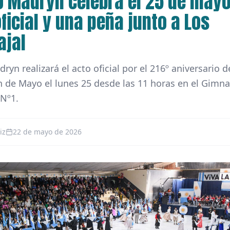
o Madryn celebra el 25 de may
ficial y una peña junto a Los
ajal
ryn realizará el acto oficial por el 216º aniversario d
 de Mayo el lunes 25 desde las 11 horas en el Gimna
 Nº1.
iz
22 de mayo de 2026