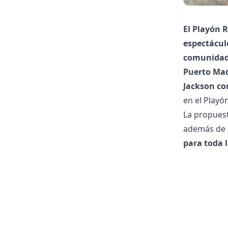
El Playón 
espectácul
comunidad
Puerto Mad
Jackson co
en el Playó
La propuest
además de l
para toda 