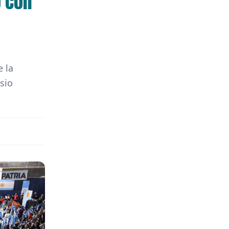
o con
e la
sio