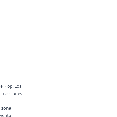
el Pop. Los
 a acciones
a zona
evento