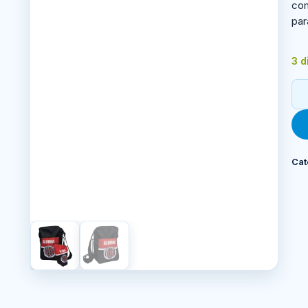
com
par
3 d
Cat