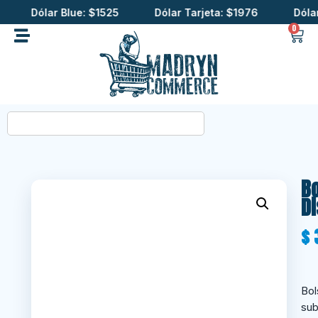
Dólar Blue: $1525
Dólar Tarjeta: $1976
Dólar C
0
B
D
$
3
Bol
sub