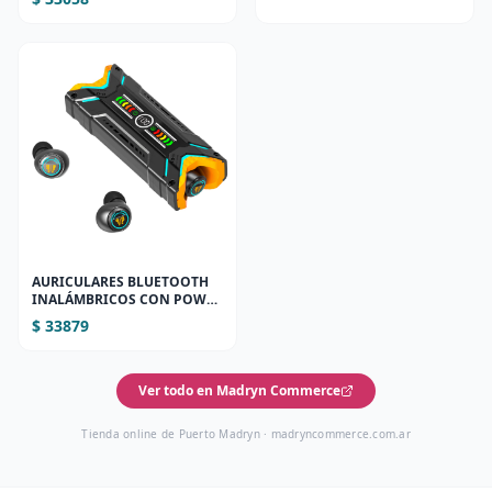
AURICULARES BLUETOOTH
INALÁMBRICOS CON POWER
BANK Y CANCELACIÓN DE
$ 33879
RUIDO (M48)
Ver todo en Madryn Commerce
Tienda online de Puerto Madryn ·
madryncommerce.com.ar