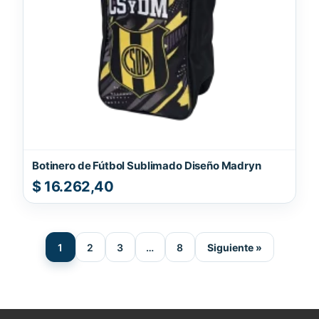
Botinero de Fútbol Sublimado Diseño Madryn
$
16.262,40
1
2
3
…
8
Siguiente »