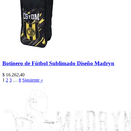
Botinero de Fútbol Sublimado Diseño Madryn
$
16.262,40
1
2
3
…
8
Siguiente »