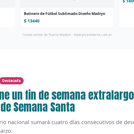
$ 180
Botinero de Fútbol Sublimado Diseño Madryn
$ 13440
Tienda online de Puerto Madryn ·
madryncommerce.com.ar
Destacada
ene un fin de semana extralargo
 de Semana Santa
rio nacional sumará cuatro días consecutivos de des
arzo.