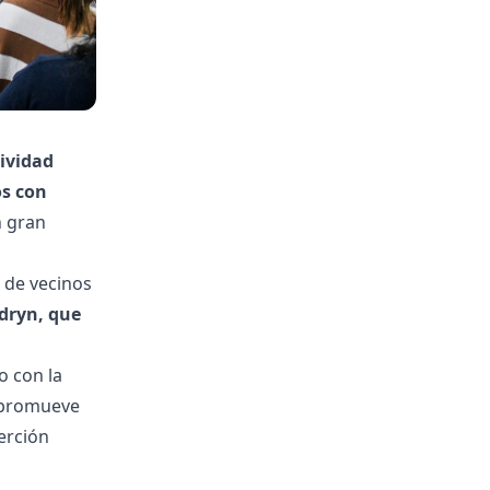
tividad
os con
n gran
a de vecinos
dryn, que
o con la
o promueve
erción