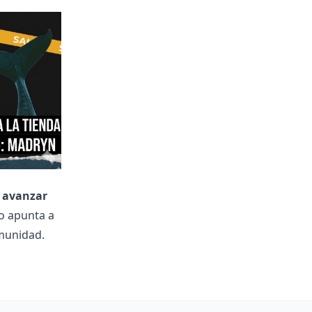
y avanzar
o apunta a
omunidad.