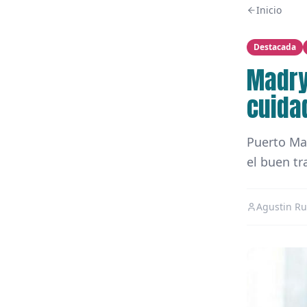
Inicio
Destacada
Madry
cuida
Puerto Mad
el buen tr
Agustin Ru