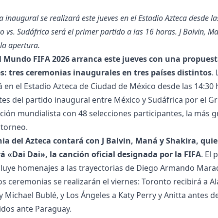
 inaugural se realizará este jueves en el Estadio Azteca desde l
o vs. Sudáfrica será el primer partido a las 16 horas. J Balvin, M
la apertura.
l Mundo FIFA 2026 arranca este jueves con una propuest
s: tres ceremonias inaugurales en tres países distintos
.
á en el Estadio Azteca de Ciudad de México desde las 14:30 
es del partido inaugural entre México y Sudáfrica por el Gr
ción mundialista con 48 selecciones participantes, la más g
 torneo.
ia del Azteca contará con J Balvin, Maná y Shakira, qui
á «Dai Dai», la canción oficial designada por la FIFA
. El
luye homenajes a las trayectorias de Diego Armando Marad
os ceremonias se realizarán el viernes: Toronto recibirá a Al
y Michael Bublé, y Los Ángeles a Katy Perry y Anitta antes d
idos ante Paraguay.