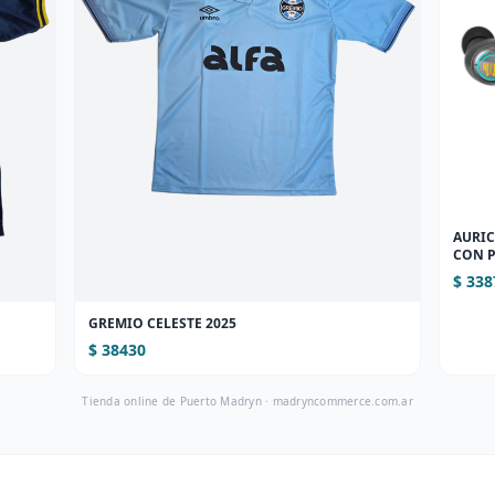
AURI
CON P
(M48)
$ 338
GREMIO CELESTE 2025
$ 38430
Tienda online de Puerto Madryn ·
madryncommerce.com.ar