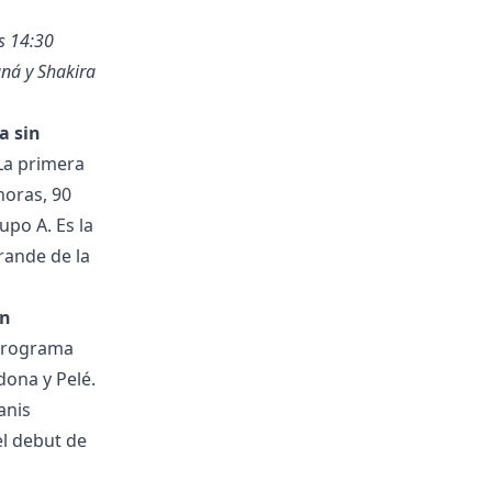
as 14:30
aná y Shakira
a sin
 La primera
horas, 90
upo A. Es la
rande de la
en
 programa
ona y Pelé.
anis
el debut de