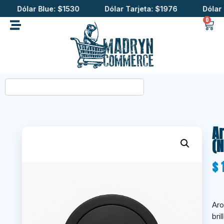
Dólar Blue: $1530
Dólar Tarjeta: $1976
Dólar Cri
0
Ar
(N
$
1
Aro
bri