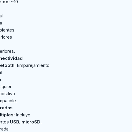
nido:
~10
al
a
bientes
eriores
eriores.
nectividad
etooth:
Emparejamiento
il
n
lquier
positivo
patible.
tradas
tiples:
Incluye
ertos
USB
,
microSD
,
rada