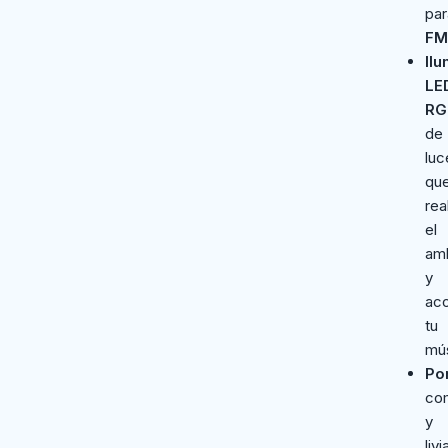
pa
FM
Il
LE
RG
de
luc
qu
rea
el
am
y
ac
tu
mús
Por
co
y
livi