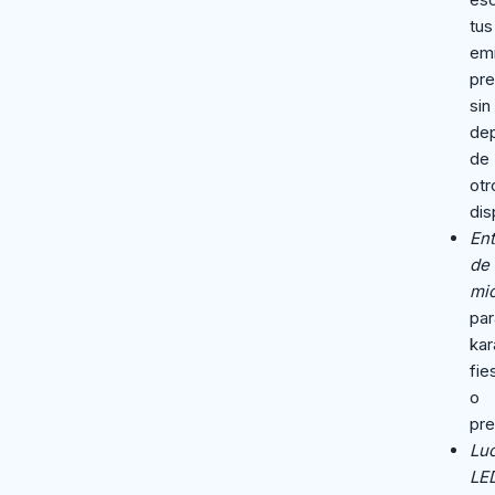
tus
em
pre
sin
de
de
otr
dis
En
de
mi
par
kar
fie
o
pre
Lu
LE