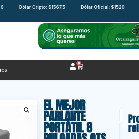
Dólar Cripto: $1567.5
Dólar Oficial: $1520
Dól
0
ros
EL MEJOR
PARLANTE
Descr
Pr
PORTÁTIL 8
re
Infor
PULGADAS GTS-
adici