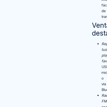
fác
de
tra
Vent
dest
Re
tus
pla
fav
US
mi
o
vía
Blu
Ra
FM
es