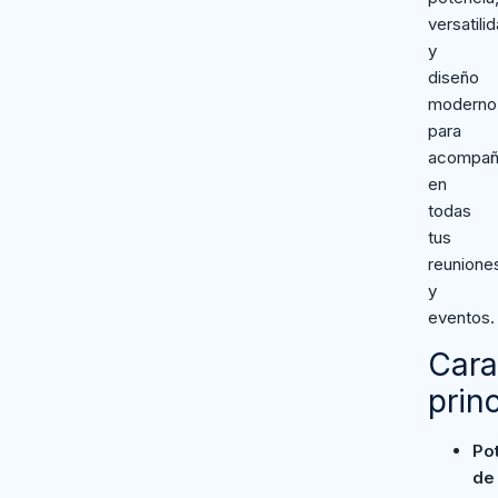
versatili
y
diseño
moderno
para
acompañ
en
todas
tus
reunione
y
eventos.
Cara
prin
Po
de