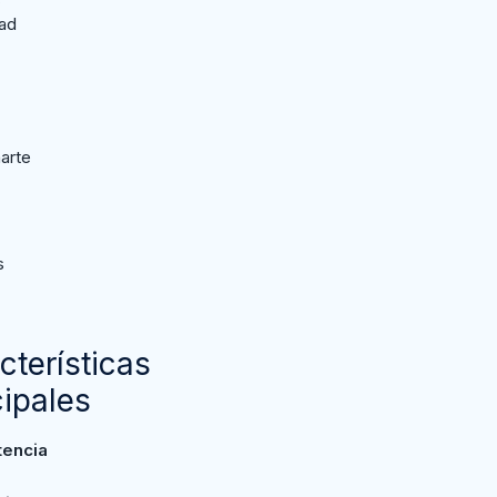
dad
arte
s
cterísticas
cipales
tencia