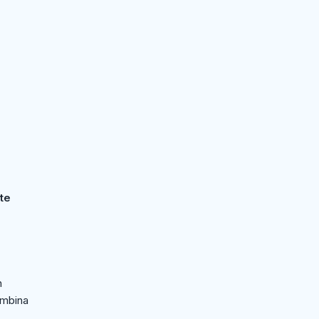
te
h
mbina
,