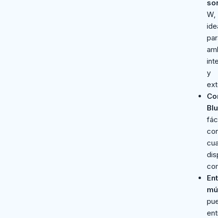
so
W,
ide
par
am
int
y
ext
Co
Blu
fác
co
cua
dis
com
En
múl
pu
ent