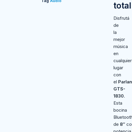
Tag
Audio
total
Disfrutá
de
la
mejor
música
en
cualquier
lugar
con
el
Parlan
GTS-
1830
.
Esta
bocina
Bluetoot
de
8″
co
potencia