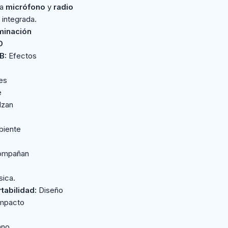
ra
micrófono
y
radio
integrada.
uminación
D
B:
Efectos
es
e
lzan
biente
ompañan
ica.
tabilidad:
Diseño
mpacto
ano,