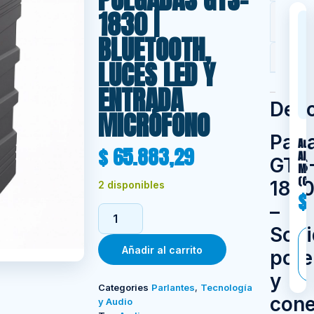
1830 |
Valor
(0)
BLUETOOTH,
Consu
LUCES LED Y
ENTRADA
Desc
MICRÓFONO
Parl
Aur
$
65.883,29
AIR
GTS
MA
(Ce
183
2 disponibles
$
–
Soni
Añadir al carrito
pote
y
Categories
Parlantes
,
Tecnología
cone
y Audio