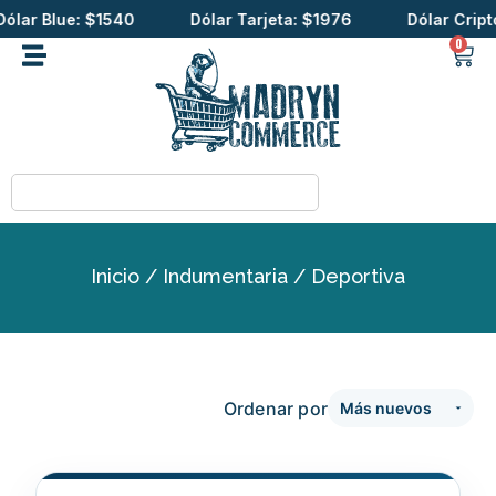
r Blue: $1540
Dólar Tarjeta: $1976
Dólar Cripto: $
0
Inicio
/
Indumentaria
/ Deportiva