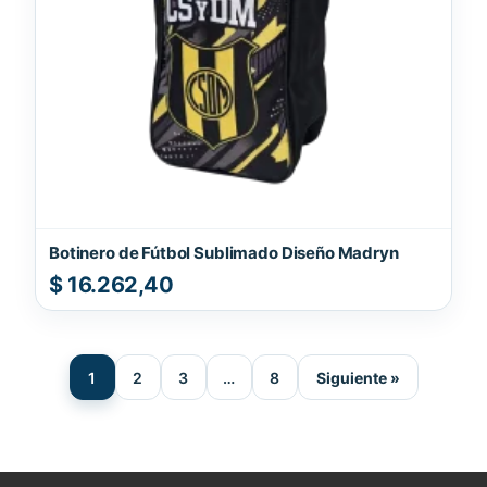
Botinero de Fútbol Sublimado Diseño Madryn
$
16.262,40
1
2
3
…
8
Siguiente »