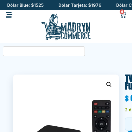
Dólar Blue: $1525
Dólar Tarjeta: $1976
Dólar Cript
0
T
Fu
$
6
2 d