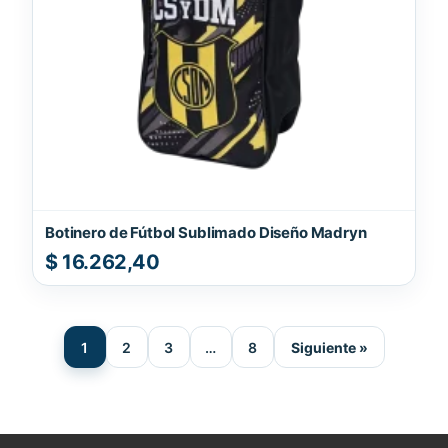
Botinero de Fútbol Sublimado Diseño Madryn
$
16.262,40
1
2
3
…
8
Siguiente »