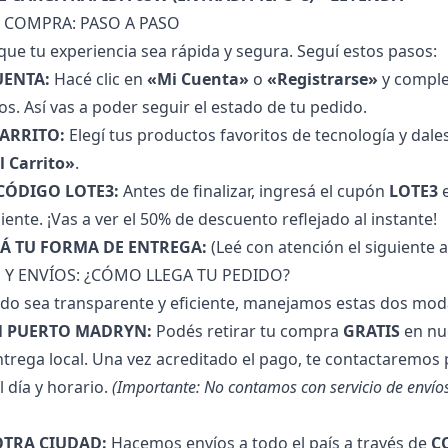
E COMPRA: PASO A PASO
e tu experiencia sea rápida y segura. Seguí estos pasos:
UENTA:
Hacé clic en
«Mi Cuenta»
o
«Registrarse»
y comple
os. Así vas a poder seguir el estado de tu pedido.
ARRITO:
Elegí tus productos favoritos de tecnología y dales
l Carrito»
.
 CÓDIGO LOTE3:
Antes de finalizar, ingresá el cupón
LOTE3
e
ente. ¡Vas a ver el 50% de descuento reflejado al instante!
Á TU FORMA DE ENTREGA:
(Leé con atención el siguiente 
 Y ENVÍOS: ¿CÓMO LLEGA TU PEDIDO?
do sea transparente y eficiente, manejamos estas dos mod
EN PUERTO MADRYN:
Podés retirar tu compra
GRATIS
en nu
trega local. Una vez acreditado el pago, te contactaremos 
l día y horario.
(Importante: No contamos con servicio de envíos
 OTRA CIUDAD:
Hacemos envíos a todo el país a través de
C