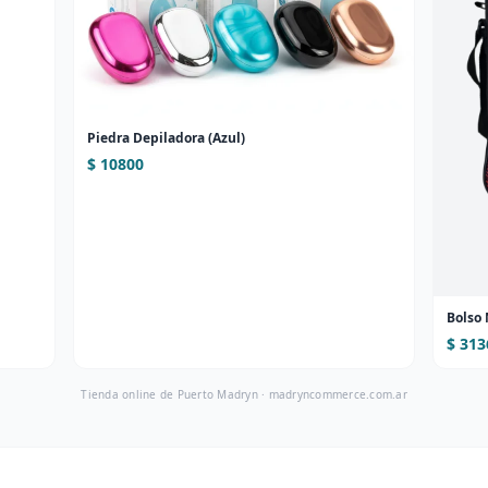
Piedra Depiladora (Azul)
$ 10800
Bolso 
$ 313
Tienda online de Puerto Madryn ·
madryncommerce.com.ar