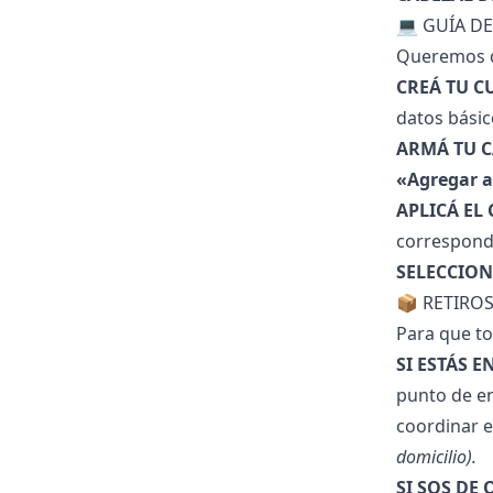
💻 GUÍA D
Queremos qu
CREÁ TU C
datos básic
ARMÁ TU C
«Agregar a
APLICÁ EL
correspondi
SELECCION
📦 RETIROS
Para que to
SI ESTÁS 
punto de en
coordinar e
domicilio).
SI SOS DE