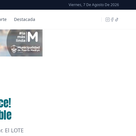
Viernes, 7 De Agosto De 2026
rte
Destacada
ce!
ble
. El LOTE