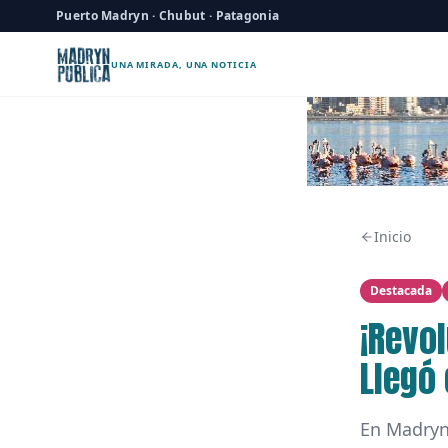
Puerto Madryn · Chubut · Patagonia
UNA MIRADA, UNA NOTICIA
Inicio
Destacada
¡Revo
Llegó 
En Madryn