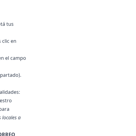
tá tus
 clic en
n el campo
apartado).
alidades:
estro
para
 locales a
ORREO