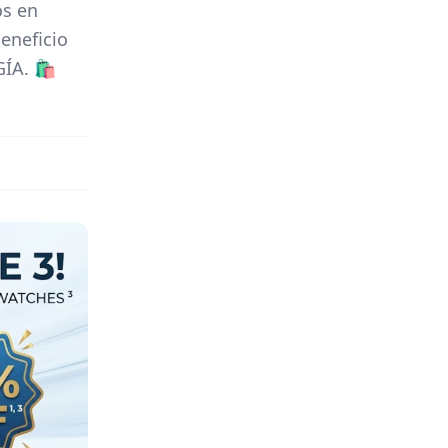
os en
eneficio
A. 🛍️