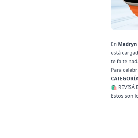
En
Madryn
está cargad
te falte nad
Para celebr
CATEGORÍ
🛍️ REVISÁ
Estos son l