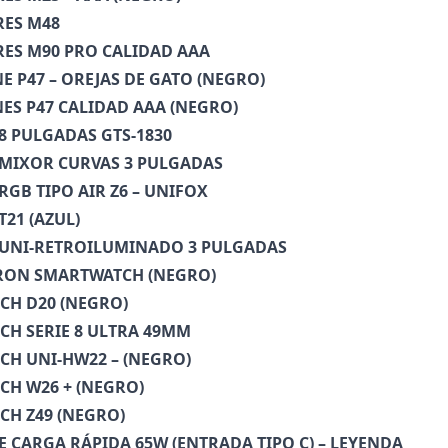
RES M48
ES M90 PRO CALIDAD AAA
 P47 – OREJAS DE GATO (NEGRO)
S P47 CALIDAD AAA (NEGRO)
8 PULGADAS GTS-1830
MIXOR CURVAS 3 PULGADAS
RGB TIPO AIR Z6 – UNIFOX
T21 (AZUL)
 UNI-RETROILUMINADO 3 PULGADAS
RON SMARTWATCH (NEGRO)
CH D20 (NEGRO)
H SERIE 8 ULTRA 49MM
H UNI-HW22 – (NEGRO)
H W26 + (NEGRO)
H Z49 (NEGRO)
E CARGA RÁPIDA 65W (ENTRADA TIPO C) – LEYENDA