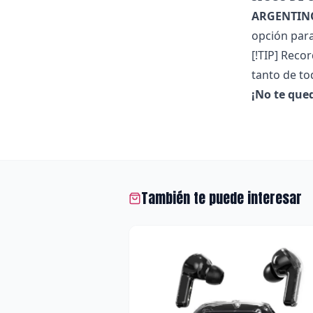
ARGENTIN
opción par
[!TIP] Reco
tanto de t
¡No te que
También te puede interesar